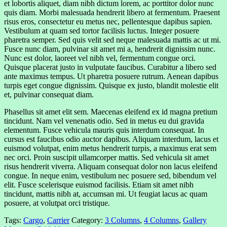
et lobortis aliquet, diam nibh dictum lorem, ac porttitor dolor nunc
quis diam. Morbi malesuada hendrerit libero at fermentum. Praesent
risus eros, consectetur eu metus nec, pellentesque dapibus sapien.
Vestibulum at quam sed tortor facilisis luctus. Integer posuere
pharetra semper. Sed quis velit sed neque malesuada mattis ac ut mi.
Fusce nunc diam, pulvinar sit amet mi a, hendrerit dignissim nunc.
Nunc est dolor, laoreet vel nibh vel, fermentum congue orci.
Quisque placerat justo in vulputate faucibus. Curabitur a libero sed
ante maximus tempus. Ut pharetra posuere rutrum. Aenean dapibus
turpis eget congue dignissim. Quisque ex justo, blandit molestie elit
et, pulvinar consequat diam.
Phasellus sit amet elit sem. Maecenas eleifend ex id magna pretium
tincidunt. Nam vel venenatis odio. Sed in metus eu dui gravida
elementum. Fusce vehicula mauris quis interdum consequat. In
cursus est faucibus odio auctor dapibus. Aliquam interdum, lacus et
euismod volutpat, enim metus hendrerit turpis, a maximus erat sem
nec orci. Proin suscipit ullamcorper mattis. Sed vehicula sit amet
risus hendrerit viverra. Aliquam consequat dolor non lacus eleifend
congue. In neque enim, vestibulum nec posuere sed, bibendum vel
elit. Fusce scelerisque euismod facilisis. Etiam sit amet nibh
tincidunt, mattis nibh at, accumsan mi. Ut feugiat lacus ac quam
posuere, at volutpat orci tristique.
Tags:
Cargo
,
Carrier
Category:
3 Columns
,
4 Columns
,
Gallery