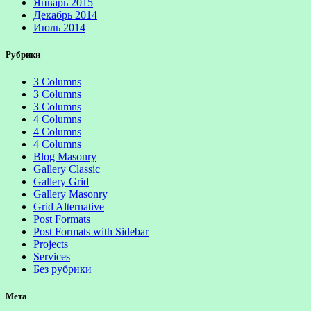
Январь 2015
Декабрь 2014
Июль 2014
Рубрики
3 Columns
3 Columns
3 Columns
4 Columns
4 Columns
4 Columns
Blog Masonry
Gallery Classic
Gallery Grid
Gallery Masonry
Grid Alternative
Post Formats
Post Formats with Sidebar
Projects
Services
Без рубрики
Мета